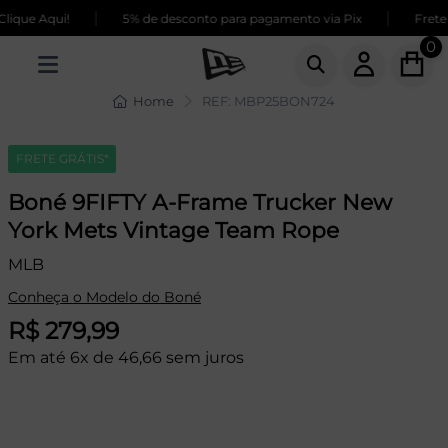
|
|
que Aqui!
5% de desconto para pagamento via Pix
Frete G
0
Home
REF: MBP25BON724
FRETE GRÁTIS*
Boné 9FIFTY A-Frame Trucker New
York Mets Vintage Team Rope
MLB
Conheça o Modelo do Boné
R$ 279,99
Em até 6x de 46,66 sem juros