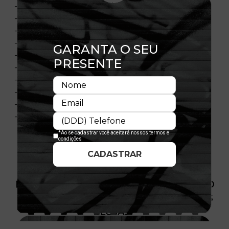
- Flag New Era bordada à esquerda
- Painéis laterais e traseiros em mesh
- painel frontal único estruturado
- Aba pré-curvada
- Cordão na parte superior da aba
- Contra-aba em cor contrastante
- Ajustável
- Fechamento tipo Snapback
- Composição: 100% Poliéster
- Licença oficial
PRODUTO SEM ESTOQUE DÍSPONÍVEL NO
SITE, CONSULTE A DISPONIBILIDADE NAS
LOJAS