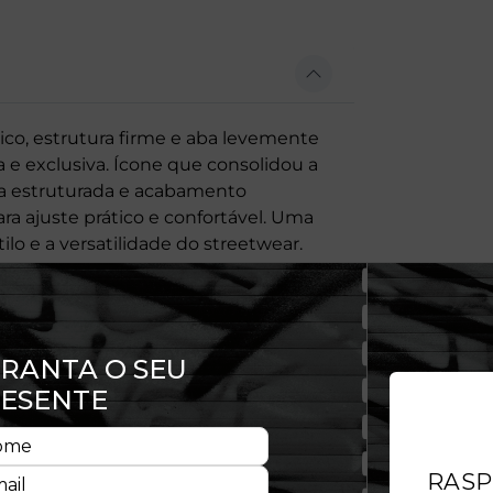
ico, estrutura firme e aba levemente
e exclusiva. Ícone que consolidou a
a estruturada e acabamento
 ajuste prático e confortável. Uma
lo e a versatilidade do streetwear.