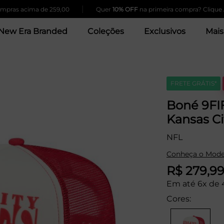
|
acima de 259,00
Quer
10% OFF
na primeira compra? Clique Aqui!
New Era Branded
Coleções
Exclusivos
Mais
FRETE GRÁTIS*
Boné 9F
Kansas Ci
NFL
Conheça o Mode
R$ 279,9
Em até 6x de 
Cores: