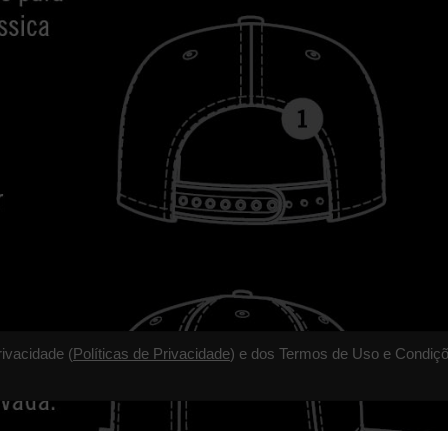
rivacidade (
Políticas de Privacidade
) e dos Termos de Uso e Condiçõ