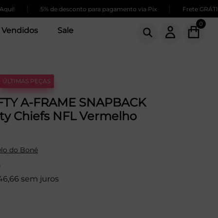
|
|
5% de desconto para pagamento via Pix
Frete GRÁTIS para
0
 Vendidos
Sale
ÚLTIMAS PEÇAS
IFTY A-FRAME SNAPBACK
ty Chiefs NFL Vermelho
lo do Boné
9
46,66 sem juros