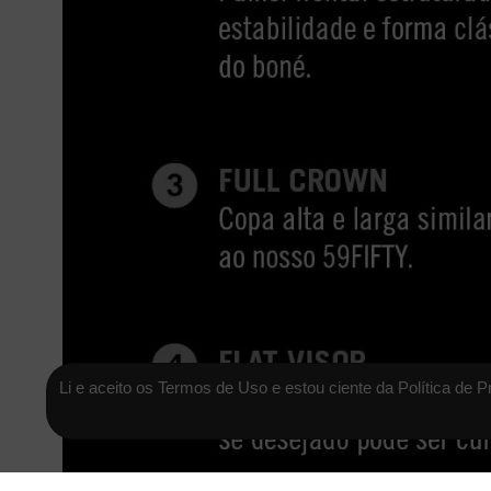
Li e aceito os Termos de Uso e estou ciente da Política de P