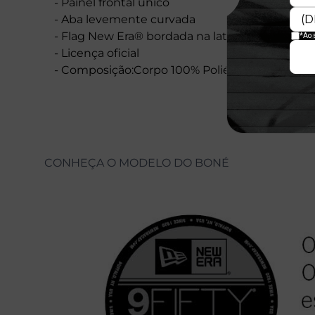
- Painel frontal único
- Aba levemente curvada
- Flag New Era® bordada na lateral esquerda
- Licença oficial
- Composição:Corpo 100% Poliéster - Aba 100
CONHEÇA O MODELO DO BONÉ