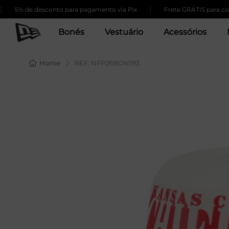
|
 de desconto para pagamento via Pix
Frete GRÁTIS para compras 
Bonés
Vestuário
Acessórios
Home
REF: NFP26BON193