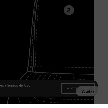
es (
Termos de Uso
).
Ajuda?