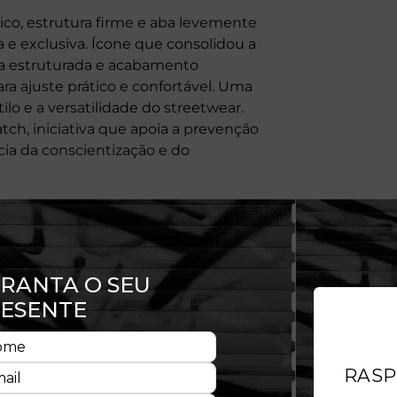
ico, estrutura firme e aba levemente
e exclusiva. Ícone que consolidou a
a estruturada e acabamento
 ajuste prático e confortável. Uma
lo e a versatilidade do streetwear.
tch, iniciativa que apoia a prevenção
ia da conscientização e do