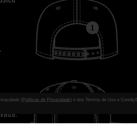
rivacidade (
Políticas de Privacidade
) e dos Termos de Uso e Condiçõ