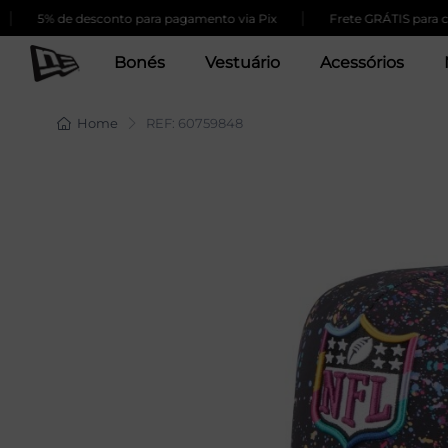
|
5% de desconto para pagamento via Pix
Frete GRÁTIS para compra
Bonés
Vestuário
Acessórios
Home
REF: 60759848