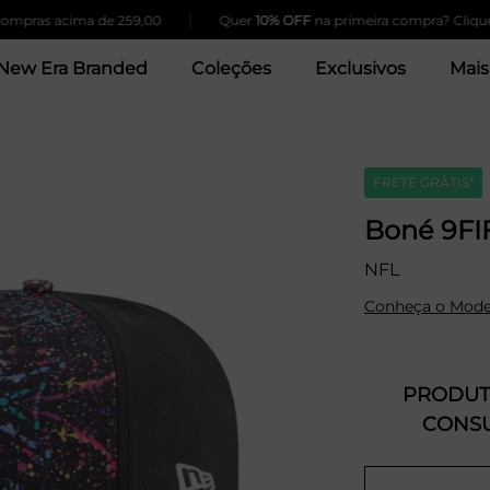
|
s acima de 259,00
Quer
10% OFF
na primeira compra? Clique Aqui!
New Era Branded
Coleções
Exclusivos
Mais
FRETE GRÁTIS*
Boné 9FI
NFL
Conheça o Mode
PRODUTO
CONSU