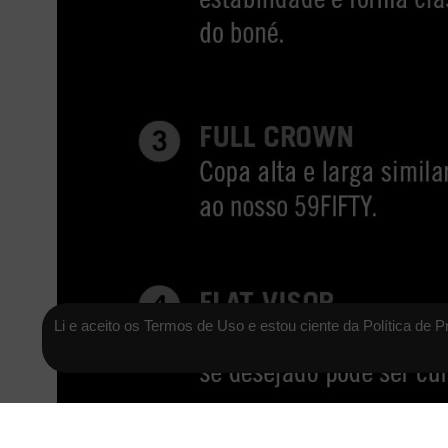
Li e aceito os Termos de Uso e estou ciente da Política de P