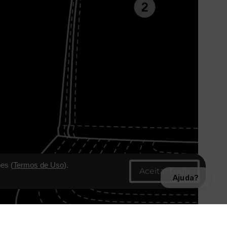
es (
Termos de Uso
).
Ajuda?