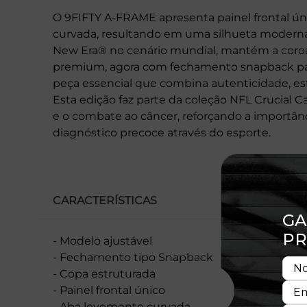
O 9FIFTY A-FRAME apresenta painel frontal ún
curvada, resultando em uma silhueta moderna 
New Era® no cenário mundial, mantém a coro
premium, agora com fechamento snapback para
peça essencial que combina autenticidade, esti
Esta edição faz parte da coleção NFL Crucial Ca
e o combate ao câncer, reforçando a importânc
diagnóstico precoce através do esporte.
CARACTERÍSTICAS
- Modelo ajustável
- Fechamento tipo Snapback
- Copa estruturada
- Painel frontal único
- Aba levemente curvada