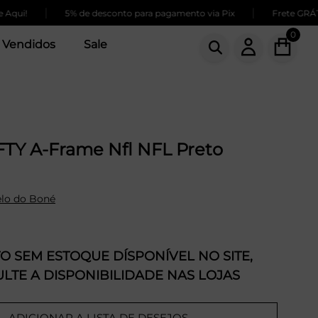
|
|
5% de desconto para pagamento via Pix
Frete GRÁTIS par
0
 Vendidos
Sale
FTY A-Frame Nfl NFL Preto
lo do Boné
 SEM ESTOQUE DÍSPONÍVEL NO SITE,
LTE A DISPONIBILIDADE NAS LOJAS
ADICIONAR A LISTA DE DESEJOS