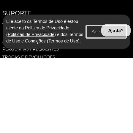
SUPORTE
Li e aceito os Termos de Uso e estou
TERMOS E CONDIÇÕES
ciente da Política de Privacidade
Ajuda?
POLÍTICA DE PRIVACIDADE
(
Políticas de Privacidade
) e dos Termos
ASSESSORIA DE IMPRENSA
de Uso e Condições (
Termos de Uso
).
PERGUNTAS FREQUENTES
TROCAS E DEVOLUÇÕES
ATENDIMENTO
SEGUNDA À SEXTA DAS 09:00 ATÉ ÀS 17:00, EXCETO
FERIADOS.
(11) 95775-3111