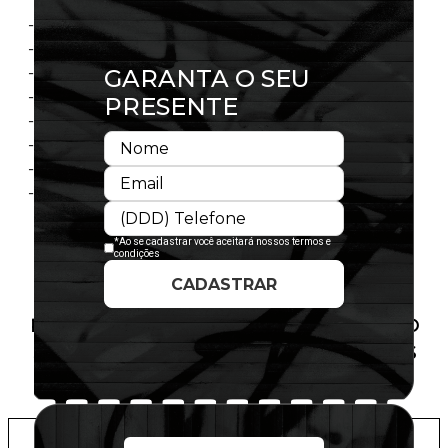
- Modelo ajustável
- Fechamento tipo Snapback
- Copa estruturada
- Painel frontal único
- Aba levemente curvada
- Flag New Era® bordada na lateral esquerda
- Licença oficial
- Composição:100% Poliéster
PRODUTO SEM ESTOQUE DÍSPONÍVEL NO
SITE, CONSULTE A DISPONIBILIDADE NAS
LOJAS
ADICIONAR A LISTA DE DESEJOS