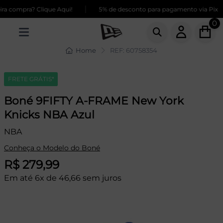
|
a compra? Clique Aqui!
5% de desconto para pagamento via Pix
0
Home
REF: 60758354
FRETE GRÁTIS*
Boné 9FIFTY A-FRAME New York
Knicks NBA Azul
NBA
Conheça o Modelo do Boné
R$ 279,99
Em até 6x de 46,66 sem juros