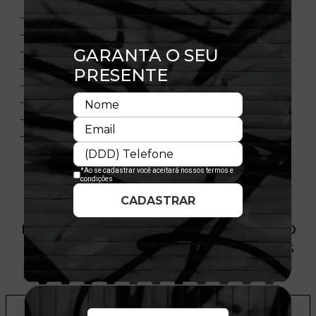
- Modelo ajustável
- Fechamento tipo Snapback
- Copa estruturada
- Painel frontal único
- Aba levemente curvada
- Flag New Era® bordada na lateral esquerda
- Licença oficial
- Composição:100% Poliéster
PRODUTO SEM ESTOQUE DÍSPONÍVEL NO
SITE, CONSULTE A DISPONIBILIDADE NAS
LOJAS
ADICIONAR A LISTA DE DESEJOS