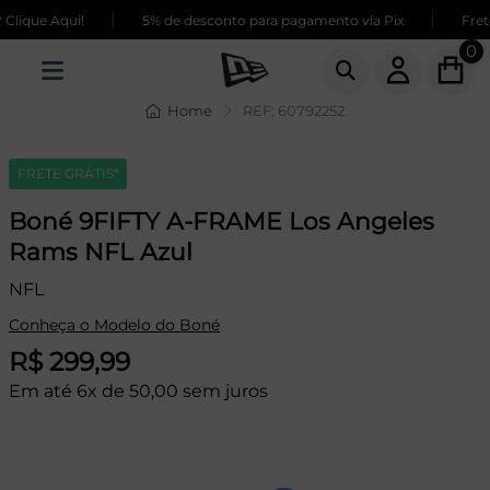
|
|
lique Aqui!
5% de desconto para pagamento via Pix
Frete
0
Home
REF: 60792252
FRETE GRÁTIS*
Boné 9FIFTY A-FRAME Los Angeles
Rams NFL Azul
NFL
Conheça o Modelo do Boné
R$ 299,99
Em até 6x de 50,00 sem juros