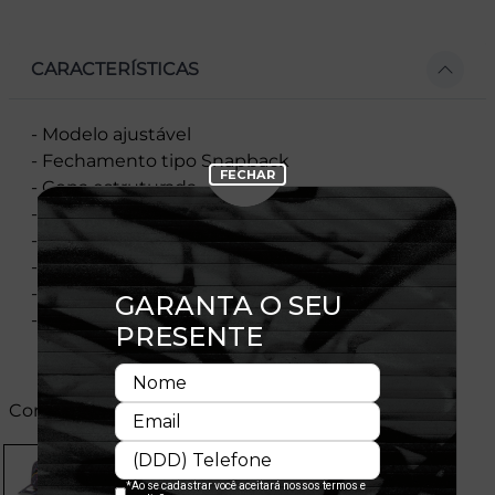
CARACTERÍSTICAS
- Modelo ajustável
- Fechamento tipo Snapback
- Copa estruturada
- Painel frontal único
- Aba levemente curvada
- Flag New Era® bordada na lateral esquerda
- Licença oficial
- Composição:97% Poliéster 3% Elastano
Cores: