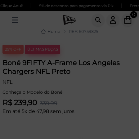
|
|
ique Aqui!
5% de desconto para pagamento via Pix
Frete 
0
Home
REF: 60759825
29% OFF
ÚLTIMAS PEÇAS
Boné 9FIFTY A-Frame Los Angeles
Chargers NFL Preto
NFL
Conheça o Modelo do Boné
R$ 239,90
339,99
Em até 5x de 47,98 sem juros