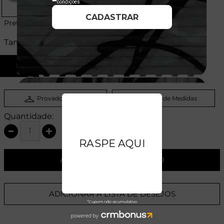
Preto
Tamanhos:
U
Provador Virtual
Tabela de Medidas
Quantidade:
ADICIONAR AO CARRINHO
ADICIONAR A LISTA DE DESEJOS