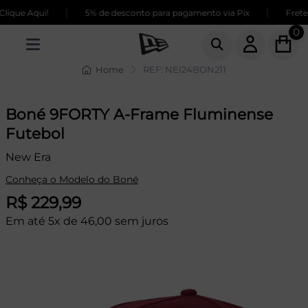
|
|
que Aqui!
5% de desconto para pagamento via Pix
Frete G
0
Home
REF: NEI24BON211
Boné 9FORTY A-Frame Fluminense
Futebol
New Era
Conheça o Modelo do Boné
R$ 229,99
Em até 5x de 46,00 sem juros