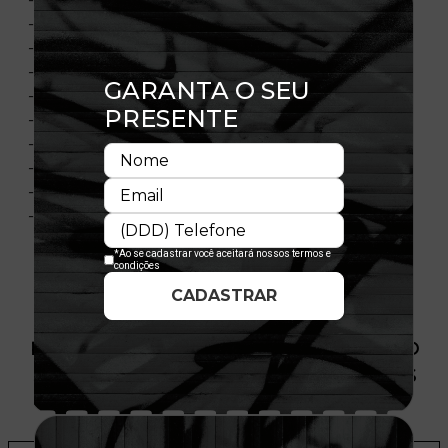
- Painel frontal único estruturado
- Ajustável
- Fechamento tipo Snapback
- Bordado frontal
- Flag New Era bordada na lateral esquerda
- Material: Sarja
- Composição: 100% Poliéster
- Licença oficial
- Importado
PRODUTO SEM ESTOQUE DÍSPONÍVEL NO
SITE, CONSULTE A DISPONIBILIDADE NAS
LOJAS