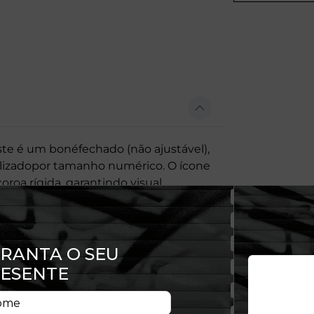
este é um bonéfechado (não ajustável),
nalizadopor tamanho numérico. O ícone
oroa rígida, garantindo visual
vel e duradouro, tornando-o a peça
tornar o pilar do streetwear global.