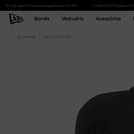
|
de desconto para pagamento via Pix
Frete GRÁTIS para compras a
Bonés
Vestuário
Acessórios
Home
REF: 14737580