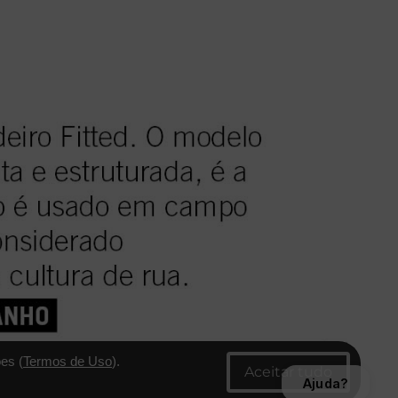
es (
Termos de Uso
).
Ajuda?