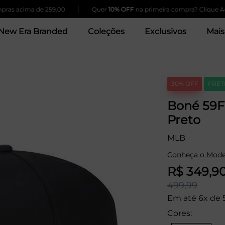
|
cima de 259,00
Quer
10% OFF
na primeira compra? Clique Aqui!
New Era Branded
Coleções
Exclusivos
Mais
30% OFF
FRET
Boné 59F
Preto
MLB
Conheça o Mode
R$ 349,9
499,99
Em até 6x de 
Cores: