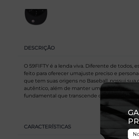
DESCRIÇÃO
O 59FIFTY é a lenda viva. Diferente de todos, 
feito para oferecer umajuste preciso e perso
que tem suas origens no Baseball, possui sua c
autêntico, além de manter um formato impecá
fundamental que transcende o beisebol para se 
CARACTERÍSTICAS