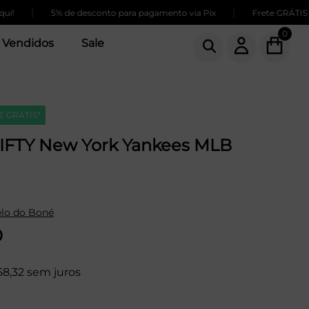
|
|
5% de desconto para pagamento via Pix
Frete GRÁTIS para c
0
 Vendidos
Sale
E GRÁTIS*
IFTY New York Yankees MLB
lo do Boné
0
58,32 sem juros