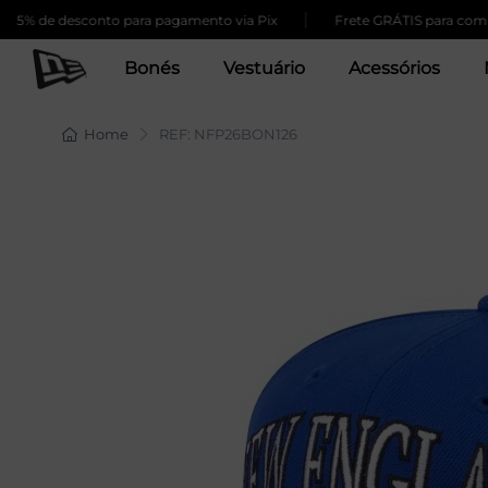
|
 desconto para pagamento via Pix
Frete GRÁTIS para compras aci
Bonés
Vestuário
Acessórios
Home
REF: NFP26BON126