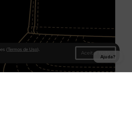
es (
Termos de Uso
).
Ajuda?