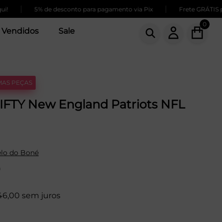
|
5% de desconto para pagamento via Pix
Frete GRÁTIS para com
0
 Vendidos
Sale
MAS PEÇAS
IFTY New England Patriots NFL
lo do Boné
9
46,00 sem juros