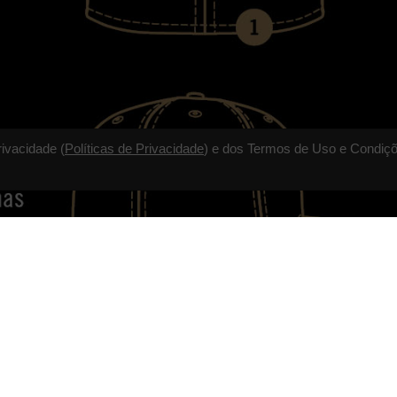
rivacidade (
Políticas de Privacidade
) e dos Termos de Uso e Condiçõ