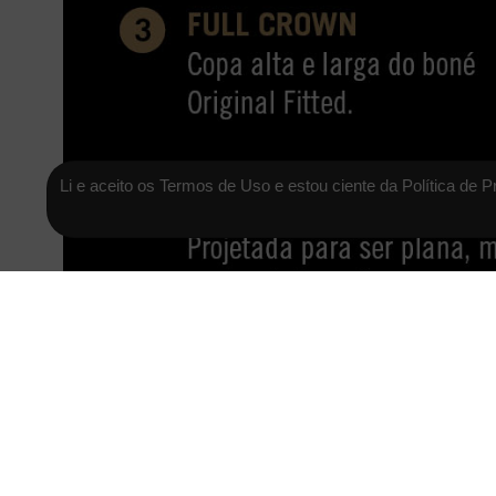
Li e aceito os Termos de Uso e estou ciente da Política de P