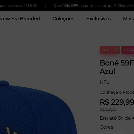
|
|
ma de 259,00
Quer
10% OFF
na primeira compra? Clique Aqui!
New Era Branded
Coleções
Exclusivos
Mais
28% OFF
ÚLTI
Boné 59F
Azul
NFL
Conheça o Mode
R$ 229,9
319,99
Em até 5x de 
Cores: