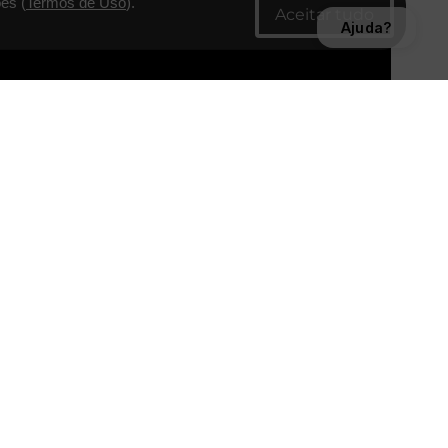
es (
Termos de Uso
).
Ajuda?