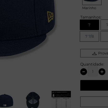
Marinho
Tamanhos:
7
7
7 7/8
Prova
Quantidade: