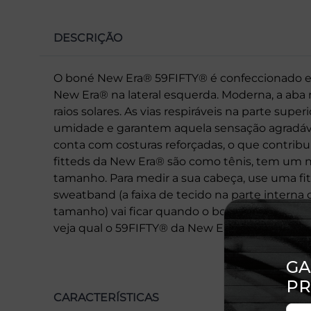
DESCRIÇÃO
O boné New Era® 59FIFTY® é confeccionado em
New Era® na lateral esquerda. Moderna, a aba re
raios solares. As vias respiráveis na parte super
umidade e garantem aquela sensação agradáve
conta com costuras reforçadas, o que contribu
fitteds da New Era® são como tênis, tem um 
tamanho. Para medir a sua cabeça, use uma f
sweatband (a faixa de tecido na parte interna 
tamanho) vai ficar quando o boné estiver em 
veja qual o 59FIFTY® da New Era® que faz a tu
CARACTERÍSTICAS