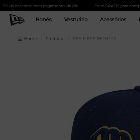
|
 desconto para pagamento via Pix
Frete GRÁTIS para compras aci
Bonés
Vestuário
Acessórios
Home
Produtos
REF: MBPERBON442