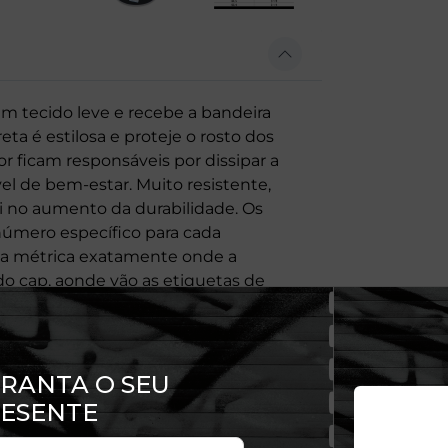
 tecido leve e recebe a bandeira
ta é estilosa e proteje o rosto dos
ior ficam responsáveis por dissipar a
l de bem-estar. Muito resistente,
i no aumento da durabilidade. Os
número específico para cada
ita métrica exatamente onde a
do cap, aonde vão as etiquetas de
sua cabeça. Converta com a tabela e
a cabeça.