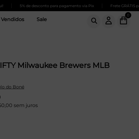
|
5% de desconto para pagamento via Pix
Frete GRÁTIS para com
0
 Vendidos
Sale
IFTY Milwaukee Brewers MLB
lo do Boné
9
50,00 sem juros