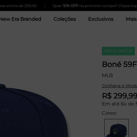
|
|
ma de 259,00
Quer
10% OFF
na primeira compra? Clique Aqui!
New Era Branded
Coleções
Exclusivos
Mais
FRETE GRÁTIS*
Boné 59F
MLB
Conheça o Mode
R$ 299,9
Em até 6x de 
Cores: