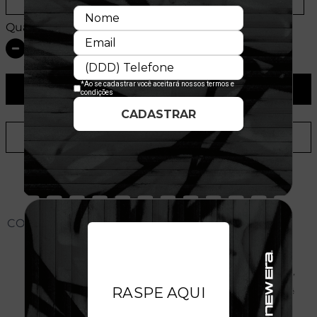
Provador Virtual
Tabela de Medidas
Quantidade:
ADICIONAR AO CARRINHO
ADICIONAR A LISTA DE DESEJOS
CONHEÇA O MODELO DO BONÉ