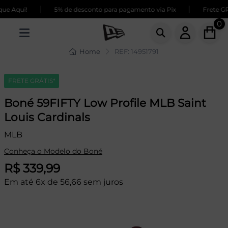
|
|
e Aqui!
5% de desconto para pagamento via Pix
Frete GRÁ
0
Home
REF: 14951791
FRETE GRÁTIS*
Boné 59FIFTY Low Profile MLB Saint
Louis Cardinals
MLB
Conheça o Modelo do Boné
R$ 339,99
Em até 6x de 56,66 sem juros