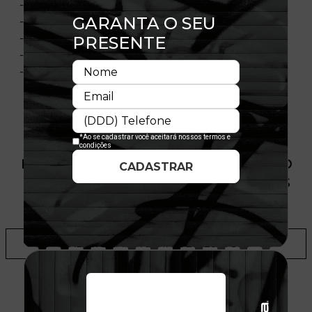
- Copa estruturada
- Aba pré-curvada
- Flag New Era bordada na lateral esquerda
- Licença oficial
- Composição:100% Poliéster
PRODUTO SEM ESTOQUE DÍSPONÍVEL NO
SITE, CONSULTE A DISPONIBILIDADE NAS
LOJAS
ADICIONAR A LISTA DE DESEJOS