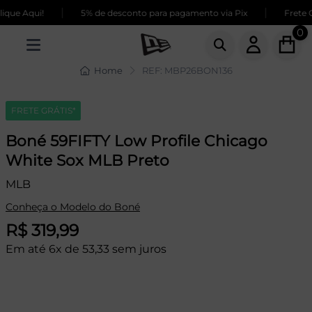
|
|
ue Aqui!
5% de desconto para pagamento via Pix
Frete GR
0
Home
REF: MBP26BON136
FRETE GRÁTIS*
Boné 59FIFTY Low Profile Chicago
White Sox MLB Preto
MLB
Conheça o Modelo do Boné
R$ 319,99
Em até 6x de 53,33 sem juros