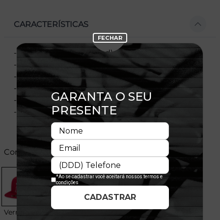
CARACTERÍSTICAS
- Modelo fechado (Fitted), vendido por tamanho
- Copa estruturada
- Aba reta
- Flag New Era bordada na lateral esquerda
- Licença oficial
- Composição:100% Poliéster
Cores:
Vermelho