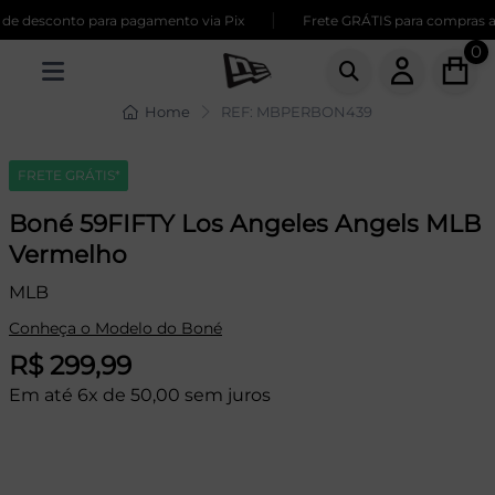
|
 desconto para pagamento via Pix
Frete GRÁTIS para compras aci
0
Home
REF: MBPERBON439
FRETE GRÁTIS*
Boné 59FIFTY Los Angeles Angels MLB
Vermelho
MLB
Conheça o Modelo do Boné
R$ 299,99
Em até 6x de 50,00 sem juros