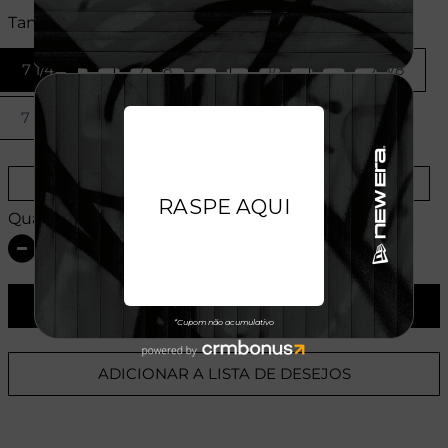
Tamanhos:
7 1/4
7 3/8
7 1/2
7 5/8
7 3/4
7 7/8
8
Provador Virtual
Tabela de Medidas
Quantidade:
ADICIONAR AO CARRINHO
ADICIONAR A LISTA DE DESEJOS