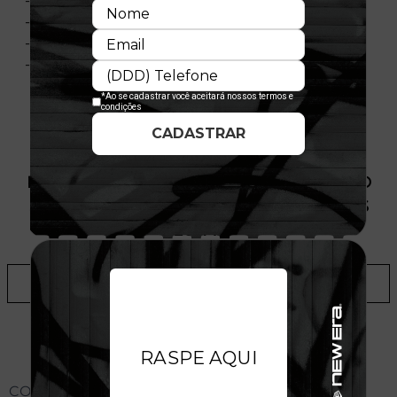
- Aba reta
- Copa estruturada
-
Vendido por tamanho
- Composição: 100% Lã
PRODUTO SEM ESTOQUE DÍSPONÍVEL NO
SITE, CONSULTE A DISPONIBILIDADE NAS
LOJAS
ADICIONAR A LISTA DE DESEJOS
CONHEÇA O MODELO DO BONÉ