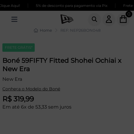
|
|
que Aqui!
5% de desconto para pagamento via Pix
Frete G
0
Home
REF: NEP26BON048
FRETE GRÁTIS*
Boné 59FIFTY Fitted Shohei Ochiai x
New Era
New Era
Conheça o Modelo do Boné
R$ 319,99
Em até 6x de 53,33 sem juros