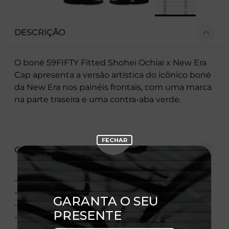
DESCRIÇÃO
O boné 59FIFTY Fitted Shohei Ochiai x New Era
Cap apresenta a versão artística do icônico boné
da New Era nos painéis frontais, com uma marca
na parte traseira e uma contra-aba verde.
CARACTERÍSTICAS
- Bordado artístico nos painéis frontais
- Script artístico na parte de trás
- Flag New Era bordada à esquerda
- Contra-aba contrastante