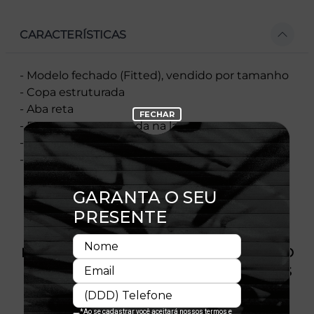
CARACTERÍSTICAS
- Modelo fechado (Fitted), vendido por tamanho
- Copa estruturada
- Aba reta
- Flag New Era bordada na lateral esquerda
- Licença oficial
- Composição:100% Poliéster
PRODUTO SEM ESTOQUE DÍSPONÍVEL NO
SITE, CONSULTE A DISPONIBILIDADE NAS
LOJAS