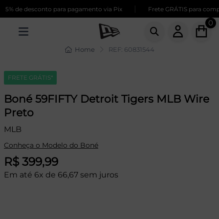
|
5% de desconto para pagamento via Pix
Frete GRÁTIS para compra
0
Home
REF: 60831544
FRETE GRÁTIS*
Boné 59FIFTY Detroit Tigers MLB Wire
Preto
MLB
Conheça o Modelo do Boné
R$ 399,99
Em até 6x de 66,67 sem juros