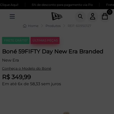
|
|
ique Aqui!
5% de desconto para pagamento via Pix
Frete 
0
Home
Produtos
REF: 60950127
FRETE GRÁTIS*
ÚLTIMAS PEÇAS
Boné 59FIFTY Day New Era Branded
New Era
Conheça o Modelo do Boné
R$ 349,99
Em até 6x de 58,33 sem juros