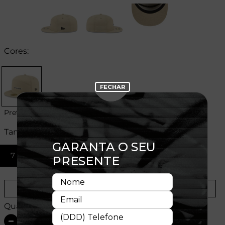
Cores:
Preto
Tamanhos:
7 1/8
7 1/4
7 7/8
Provador Virtual
Tabela de Medidas
Quantidade: