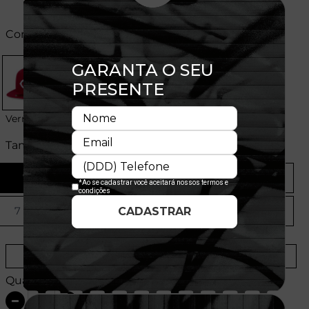
Cores:
Vermelho
Tamanhos:
7
7 1/8
7 3/8
7 1/2
7 5/8
7 3/4
7 7/8
8
Provador Virtual
Tabela de Medidas
Quantidade: