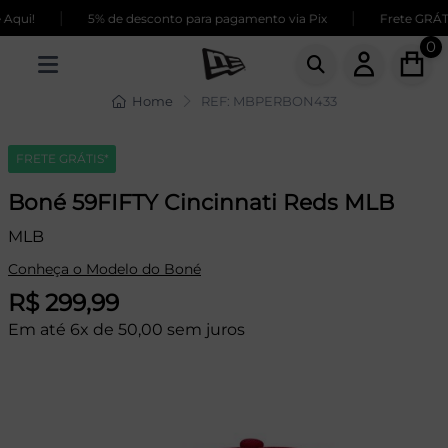
|
|
ui!
5% de desconto para pagamento via Pix
Frete GRÁTIS
0
Home
REF: MBPERBON433
FRETE GRÁTIS*
Boné 59FIFTY Cincinnati Reds MLB
MLB
Conheça o Modelo do Boné
R$ 299,99
Em até 6x de 50,00 sem juros