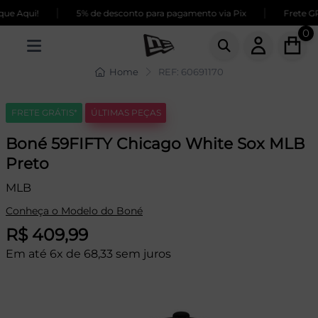
|
|
e Aqui!
5% de desconto para pagamento via Pix
Frete GRÁT
0
Home
REF: 60691170
FRETE GRÁTIS*
ÚLTIMAS PEÇAS
Boné 59FIFTY Chicago White Sox MLB
Preto
MLB
Conheça o Modelo do Boné
R$ 409,99
Em até 6x de 68,33 sem juros