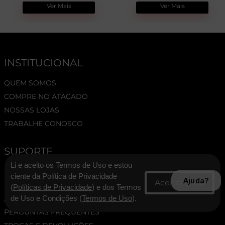
Ver Mais
Ver Mais
INSTITUCIONAL
QUEM SOMOS
COMPRE NO ATACADO
NOSSAS LOJAS
TRABALHE CONOSCO
SUPORTE
Li e aceito os Termos de Uso e estou
TERMOS E CONDIÇÕES
ciente da Política de Privacidade
Ajuda?
POLÍTICA DE PRIVACIDADE
(
Políticas de Privacidade
) e dos Termos
ASSESSORIA DE IMPRENSA
de Uso e Condições (
Termos de Uso
).
PERGUNTAS FREQUENTES