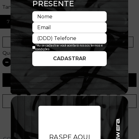
Tamanhos:
7 1/2
Provador Virtual
Tabela de Medidas
Quantidade:
ADICIONAR AO CARRINHO
ADICIONAR A LISTA DE DESEJOS
CONHEÇA O MODELO DO BONÉ