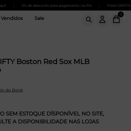
|
|
5% de desconto para pagamento via Pix
Frete GRÁTIS para c
0
 Vendidos
Sale
IFTY Boston Red Sox MLB
o
lo do Boné
 SEM ESTOQUE DÍSPONÍVEL NO SITE,
LTE A DISPONIBILIDADE NAS LOJAS