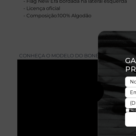
- Flag New Era bordada na lateral esquerda
- Licença oficial
- Composição:100% Algodão
CONHEÇA O MODELO DO BONÉ