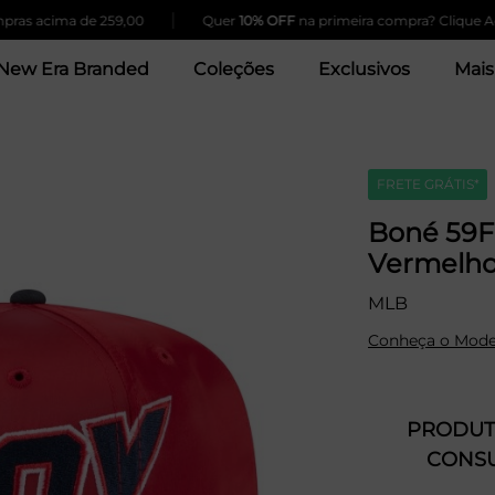
|
ima de 259,00
Quer
10% OFF
na primeira compra? Clique Aqui!
New Era Branded
Coleções
Exclusivos
Mais
FRETE GRÁTIS*
Boné 59F
Vermelh
MLB
Conheça o Mode
PRODUTO
CONSU