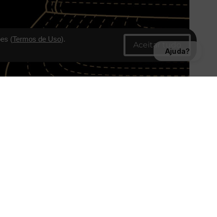
es (
Termos de Uso
).
Ajuda?