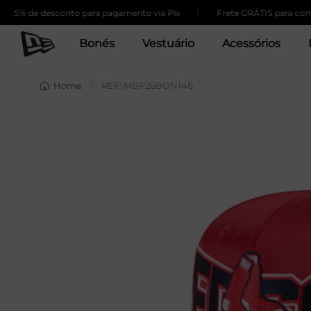
|
e desconto para pagamento via Pix
Frete GRÁTIS para compras ac
Bonés
Vestuário
Acessórios
Home
REF: MBP26BON146