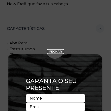
New Era® que faz a tua cabeça.
CARACTERÍSTICAS
- Aba Reta
- Estrtuturado
- Fitted
- Vendido Por Tamanho
- Composição 100% Poliéster
- Importado
- Licença Oficial