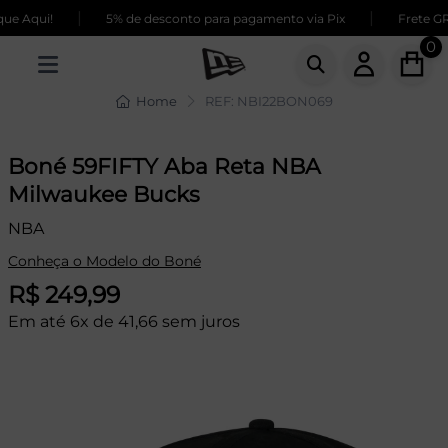
|
|
 Aqui!
5% de desconto para pagamento via Pix
Frete GRÁT
0
Home
REF: NBI22BON069
Boné 59FIFTY Aba Reta NBA
Milwaukee Bucks
NBA
Conheça o Modelo do Boné
R$ 249,99
Em até 6x de 41,66 sem juros