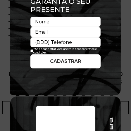
- Forro Estampado
- Flag Lateral
- Material: Sarja
- Composição: 100% Poliéster
- Importado
- Licença Oficial
PRODUTO SEM ESTOQUE DÍSPONÍVEL NO
SITE, CONSULTE A DISPONIBILIDADE NAS
LOJAS
ADICIONAR A LISTA DE DESEJOS