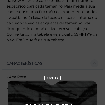
da New Era® são como tênis, tem um número
específico para cada tamanho. Para medir a sua
cabeça, use uma fita métrica exatamente onde a
sweatband (a faixa de tecido na parte interna do
cap, aonde vão as etiquetas de tamanho) vai
ficar quando o boné estiver em sua cabeça.
Converta com a tabela e veja qual o 59FIFTY® da
New Era® que faz a tua cabeça.
CARACTERÍSTICAS
- Aba Reta
- Copa Estruturada
- Fechamento: Fitted
- Bordado Frontal E Silk
- Bordado Traseiro