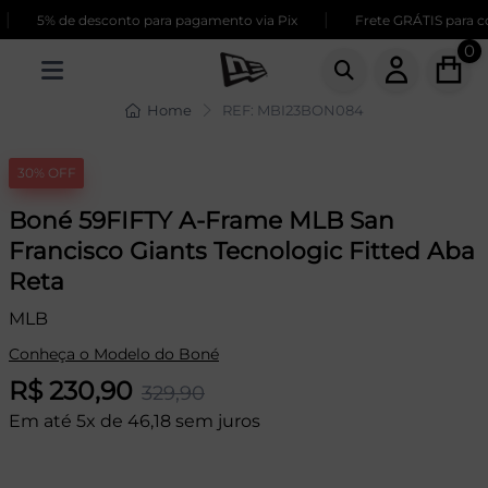
|
5% de desconto para pagamento via Pix
Frete GRÁTIS para co
0
Home
REF: MBI23BON084
30% OFF
Boné 59FIFTY A-Frame MLB San
Francisco Giants Tecnologic Fitted Aba
Reta
MLB
Conheça o Modelo do Boné
R$ 230,90
329,90
Em até 5x de 46,18 sem juros