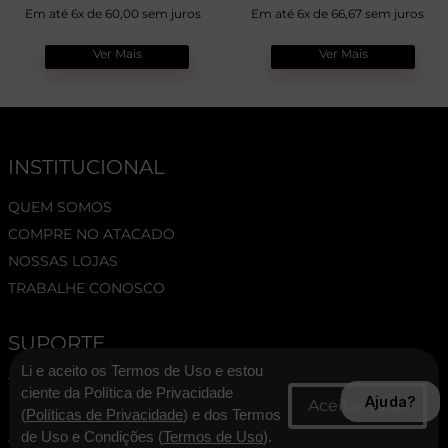
Em até 6x de 60,00 sem juros
Em até 6x de 66,67 sem juros
Ver Mais
Ver Mais
INSTITUCIONAL
QUEM SOMOS
COMPRE NO ATACADO
NOSSAS LOJAS
TRABALHE CONOSCO
SUPORTE
Li e aceito os Termos de Uso e estou
TERMOS E CONDIÇÕES
ciente da Política de Privacidade
Ajuda?
POLÍTICA DE PRIVACIDADE
(
Políticas de Privacidade
) e dos Termos
ASSESSORIA DE IMPRENSA
de Uso e Condições (
Termos de Uso
).