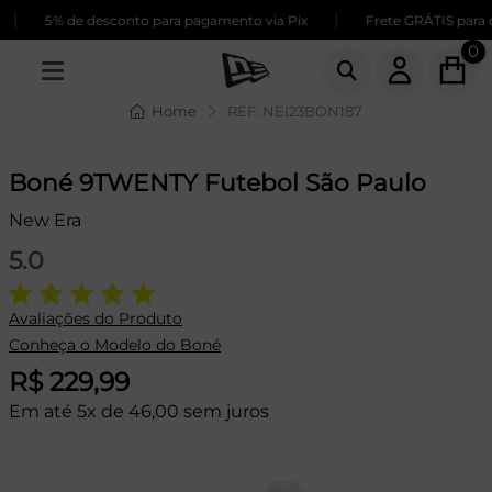
|
|
5% de desconto para pagamento via Pix
Frete GRÁTIS para co
0
Home
REF: NEI23BON187
Boné 9TWENTY Futebol São Paulo
New Era
5.0
Avaliações do Produto
Conheça o Modelo do Boné
R$ 229,99
Em até 5x de 46,00 sem juros