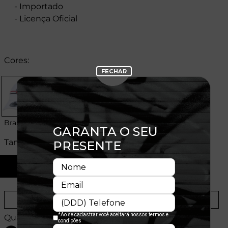
- Importado
- Licença Oficial
Cores:
Branco
Tamanhos:
U
Provador Virtual
Tabela de Medidas
Quantidade: