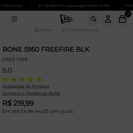
|
|
lique Aqui!
5% de desconto para pagamento via Pix
Frete
0
Home
REF: FFI24BON002
BONE 5950 FREEFIRE BLK
FREE FIRE
5.0
Avaliações do Produto
Conheça o Modelo do Boné
R$ 219,99
Em até 5x de 44,00 sem juros