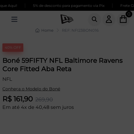
|
|
e Aqui!
5% de desconto para pagamento via Pix
Frete GRÁ
0
Home
REF: NFI23BON016
40% OFF
Boné 59FIFTY NFL Baltimore Ravens
Core Fitted Aba Reta
NFL
Conheça o Modelo do Boné
R$ 161,90
269,90
Em até 4x de 40,48 sem juros