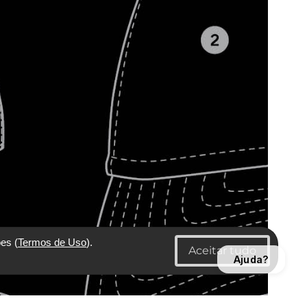
es (
Termos de Uso
).
Ajuda?