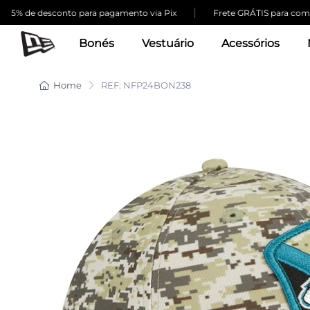
|
de desconto para pagamento via Pix
Frete GRÁTIS para compras a
Bonés
Vestuário
Acessórios
Home
REF: NFP24BON238