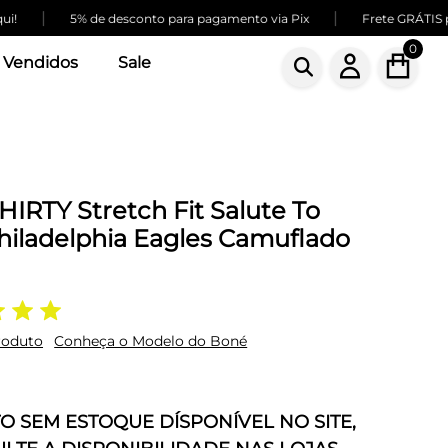
|
|
5% de desconto para pagamento via Pix
Frete GRÁTIS para c
0
 Vendidos
Sale
IRTY Stretch Fit Salute To
hiladelphia Eagles Camuflado
roduto
Conheça o Modelo do Boné
 SEM ESTOQUE DÍSPONÍVEL NO SITE,