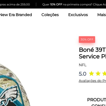
|
cima de 259,00
Quer
10% OFF
na primeira compra? Clique Aqui!
New Era Branded
Coleções
Exclusivos
Mais
30% OFF
Boné 39TH
Service P
NFL
5.0
Avaliações do P
PRODUTO