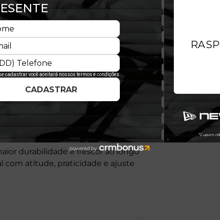
N combina conforto e estilo em um
ndo encaixe preciso e confortável.
apresenta coroa média (Mid Crown),
 caimento. Possui aba curvada, costuras
aior durabilidade e frescor ao longo
 com atitude, praticidade e ajuste