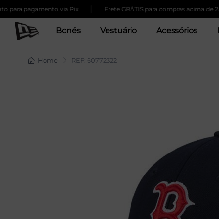
|
para pagamento via Pix
Frete GRÁTIS para compras acima de 259,
Bonés
Vestuário
Acessórios
Home
REF: 60772322