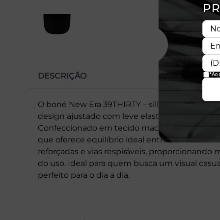
DESCRIÇÃO
O boné New Era 39THIRTY – silhueta M-CROW
design ajustado com leve elasticidade, garanti
Confeccionado em tecido macio e resistente, 
que oferece equilíbrio ideal entre estrutura e
reforçadas e vias respiráveis, proporcionando m
do uso. Ideal para quem busca um visual casual
perfeito para o dia a dia.