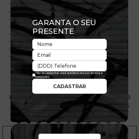
- Modelo Fechado com Stretch Fit
- Aba curva
- Copa frontal estruturada
- Laterais com elastano
- Flag bordada no lado esquerdo
- Importado
- Licença Oficial
- Composição: 100% Algodão
PRODUTO SEM ESTOQUE DÍSPONÍVEL NO
SITE, CONSULTE A DISPONIBILIDADE NAS
LOJAS
ADICIONAR A LISTA DE DESEJOS