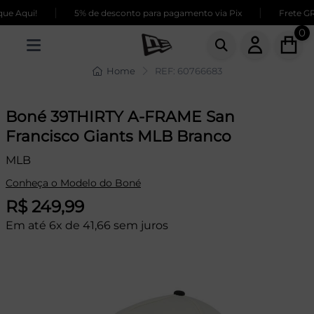
|
|
e Aqui!
5% de desconto para pagamento via Pix
Frete GRÁ
0
Home
REF: 60766683
Boné 39THIRTY A-FRAME San
Francisco Giants MLB Branco
MLB
Conheça o Modelo do Boné
R$ 249,99
Em até 6x de 41,66 sem juros