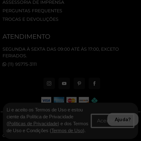
ASSESSORIA DE IMPRENSA
PERGUNTAS FREQUENTES
TROCAS E DEVOLUÇÕES
ATENDIMENTO
SEGUNDA À SEXTA DAS 09:00 ATÉ ÀS 17:00, EXCETO
FERIADOS.
(11) 95775-3111
Li e aceito os Termos de Uso e estou
ciente da Política de Privacidade
Ajuda?
© 2026 New Era Cap. Todos os direitos reservados.
(
Políticas de Privacidade
) e dos Termos
de Uso e Condições (
Termos de Uso
).
CNPJ: 06.346.545/0001-30 - New Era Brasil Ltda