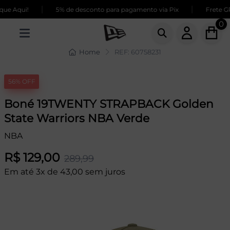
|
|
ue Aqui!
5% de desconto para pagamento via Pix
Frete GR
0
Home
REF: 60758231
56% OFF
Boné 19TWENTY STRAPBACK Golden
State Warriors NBA Verde
NBA
R$ 129,00
289,99
Em até 3x de 43,00 sem juros