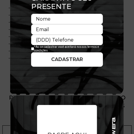
- Modelo Ajustável
- Aba pré curvada
- Copa semi-estruturada
- Fechamento strapback
- Bordado frontal
- Flag New Era bordada
- Licença oficial
- Composição:100% Poliéster
PRODUTO SEM ESTOQUE DÍSPONÍVEL NO
SITE, CONSULTE A DISPONIBILIDADE NAS
LOJAS
ADICIONAR A LISTA DE DESEJOS