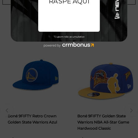
TALVEZ VOCÊ GOSTE
Boné 9FIFTY Retro Crown
Boné 9FIFTY Golden State
Golden State Warriors Azul
Warriors NBA All-Star Game
Hardwood Classic