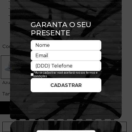
- Fechamento strapback
- Bordado frontal
- Flag New Era bordada
- Licença oficial
Cores:
Azul
Tamanhos:
U
Provador Virtual
Tabela de Medidas