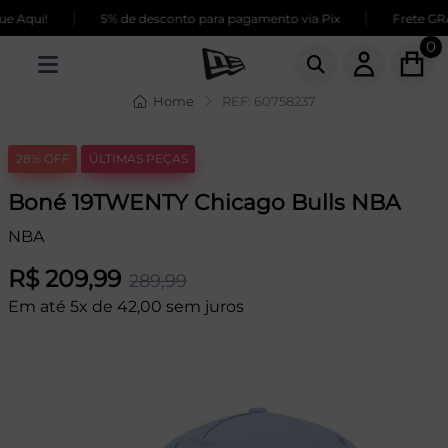
|
|
 Aqui!
5% de desconto para pagamento via Pix
Frete GRÁT
0
Home
REF: 60758237
28% OFF
ÚLTIMAS PEÇAS
Boné 19TWENTY Chicago Bulls NBA
NBA
R$ 209,99
289,99
Em até 5x de 42,00 sem juros