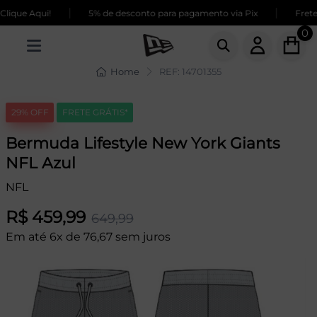
|
|
ique Aqui!
5% de desconto para pagamento via Pix
Frete 
0
Home
REF: 14701355
29% OFF
FRETE GRÁTIS*
Bermuda Lifestyle New York Giants
NFL Azul
NFL
R$ 459,99
649,99
Em até 6x de 76,67 sem juros