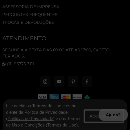
ASSESSORIA DE IMPRENSA
PERGUNTAS FREQUENTES
TROCAS E DEVOLUÇÕES
ATENDIMENTO
SEGUNDA À SEXTA DAS 09:00 ATÉ ÀS 17:00, EXCETO
FERIADOS.
(11) 95775-3111
Li e aceito os Termos de Uso e estou
ciente da Política de Privacidade
Ajuda?
© 2026 New Era Cap. Todos os direitos reservados.
(
Políticas de Privacidade
) e dos Termos
de Uso e Condições (
Termos de Uso
).
CNPJ: 06.346.545/0001-30 - New Era Brasil Ltda