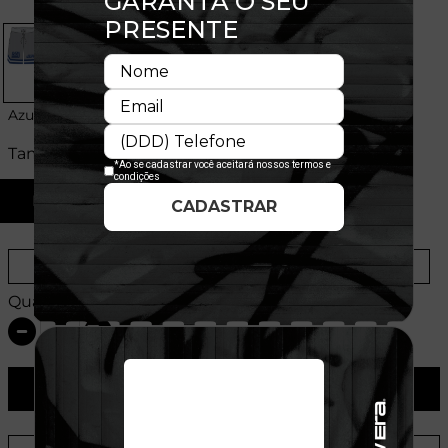
Azul
Tamanhos:
P
M
G
Provador Virtual
Tabela de Medidas
Quantidade:
ADICIONAR AO CARRINHO