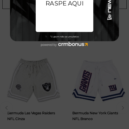
ADICIONAR A LISTA DE DESEJOS
TALVEZ VOCÊ GOSTE
Bermuda Las Vegas Raiders
Bermuda New York Giants
NFL Cinza
NFL Branco