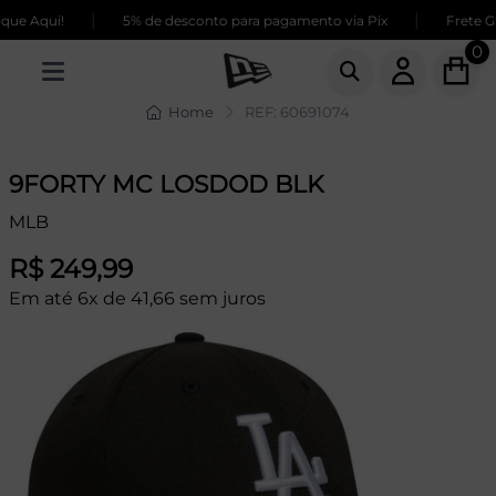
|
|
ue Aqui!
5% de desconto para pagamento via Pix
Frete GR
0
Home
REF: 60691074
9FORTY MC LOSDOD BLK
MLB
R$ 249,99
Em até 6x de 41,66 sem juros