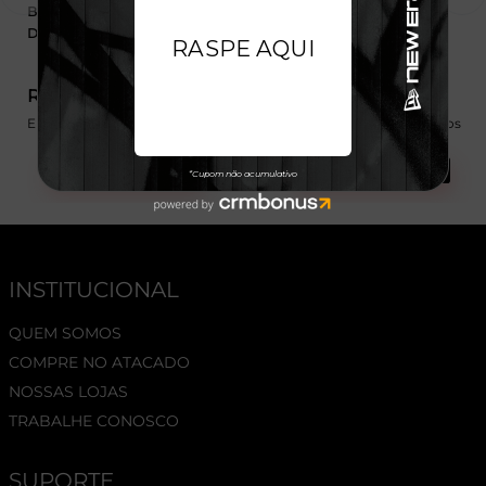
Boné 59FIFTY Los Angeles
Boné 9FIFTY Los Angeles
Dodgers MLB
Dodgers MLB
R$ 299,99
R$ 349,99
Em até 6x de 50,00 sem juros
Em até 6x de 58,33 sem juros
Ver Mais
Ver Mais
INSTITUCIONAL
QUEM SOMOS
COMPRE NO ATACADO
NOSSAS LOJAS
TRABALHE CONOSCO
SUPORTE