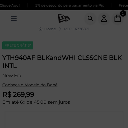
|
|
ique Aqui!
5% de desconto para pagamento via Pix
Frete 
0
Home
REF: 14736871
FRETE GRÁTIS*
YTH940AF BLKandWHI CLSSCNE BLK
INTL
New Era
Conheça o Modelo do Boné
R$ 269,99
Em até 6x de 45,00 sem juros