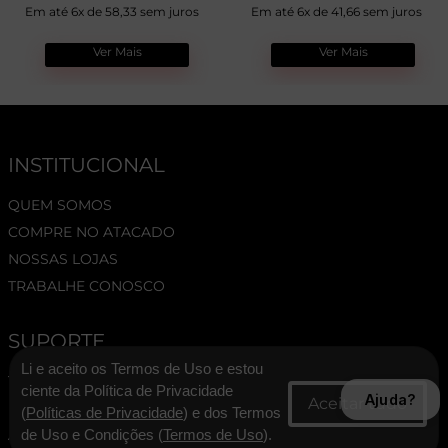
Em até 6x de 58,33 sem juros
Em até 6x de 41,66 sem juros
Ver Mais
Ver Mais
INSTITUCIONAL
QUEM SOMOS
COMPRE NO ATACADO
NOSSAS LOJAS
TRABALHE CONOSCO
SUPORTE
Li e aceito os Termos de Uso e estou
TERMOS E CONDIÇÕES
ciente da Política de Privacidade
Ajuda?
POLÍTICA DE PRIVACIDADE
(
Políticas de Privacidade
) e dos Termos
ASSESSORIA DE IMPRENSA
de Uso e Condições (
Termos de Uso
).