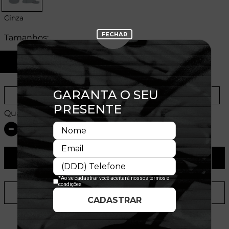
Cinza
Tamanhos:
U
Provador Virtual
Tabela de Medidas
Quantidade:
ADICIONAR AO CARRINHO
ADICIONAR A LISTA DE DESEJOS