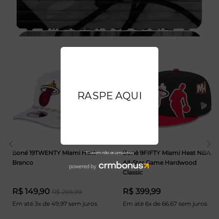
TALVEZ VOCÊ GOSTE
Boné 19TWENTY Miami Heat
Boné 9FIFTY Miami Heat NBA
Branco
All-Star Game Hardwood
Classic
R$ 149,90
R$ 399,99
R$ 299,99
Em até 3x de 49,97 sem juros
Em até 6x de 66,67 sem juros