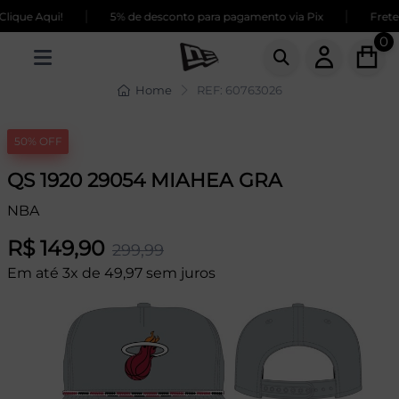
|
|
ique Aqui!
5% de desconto para pagamento via Pix
Frete 
0
Home
REF: 60763026
50% OFF
QS 1920 29054 MIAHEA GRA
NBA
R$ 149,90
299,99
Em até 3x de 49,97 sem juros