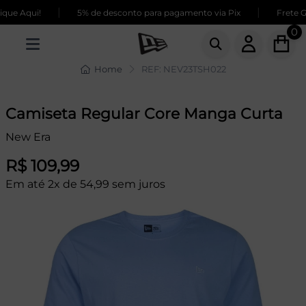
|
|
ue Aqui!
5% de desconto para pagamento via Pix
Frete GR
0
Home
REF: NEV23TSH022
Camiseta Regular Core Manga Curta
New Era
R$ 109,99
Em até 2x de 54,99 sem juros