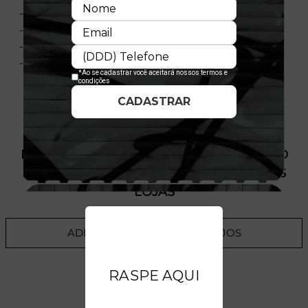
- Bordado Frontal
- Material: Malha
- Composição: 100% Algodão
- Nacional
PRODUTO SEM ESTOQUE DÍSPONÍVEL NO
SITE, CONSULTE A DISPONIBILIDADE NAS
LOJAS
ADICIONAR A LISTA DE DESEJOS