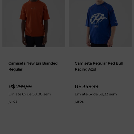
Camiseta New Era Branded
Camiseta Regular Red Bull
Regular
Racing Azul
R$ 299,99
R$ 349,99
Em até 6x de 50,00 sem
Em até 6x de 58,33 sem
juros
juros