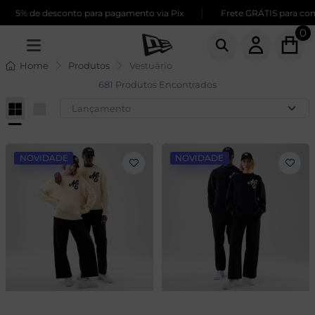
|
de desconto para pagamento via Pix
Frete GRÁTIS para compras a
0
Home
Produtos
Vestuário
681 Produtos Encontrados
NOVIDADE
NOVIDADE