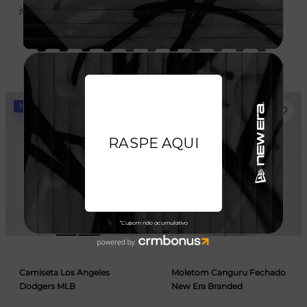
juros
juros
NOVIDADE
NOVIDADE
Camiseta Los Angeles
Moletom Canguru Fechado
Dodgers MLB
New Era Branded