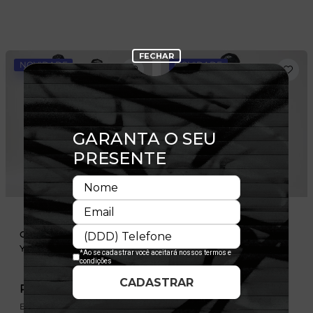
NOVIDADE
NOVIDADE
Camiseta Regular New York
Camiseta Regular Red Bull
Yankees MLB
Racing Preta
R$ 349,99
R$ 349,99
Em até 6x de 58,33 sem
Em até 6x de 58,33 sem