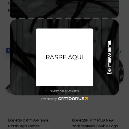
Em até 6x de 58,33 sem
Em até 6x de 58,33 sem
juros
juros
NOVIDADE
NOVIDADE
Boné 9FORTY A-Frame
Boné 59FIFTY MLB New
Pittsburgh Pirates
York Yankees Double Logo