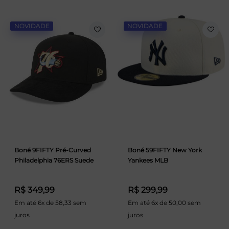
NOVIDADE
NOVIDADE
Boné 9FIFTY Pré-Curved
Boné 59FIFTY New York
Philadelphia 76ERS Suede
Yankees MLB
R$ 349,99
R$ 299,99
Em até 6x de 58,33 sem
Em até 6x de 50,00 sem
juros
juros