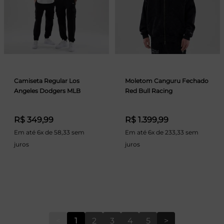
Camiseta Regular Los
Moletom Canguru Fechado
Angeles Dodgers MLB
Red Bull Racing
R$ 349,99
R$ 1.399,99
Em até 6x de 58,33 sem
Em até 6x de 233,33 sem
juros
juros
<
1
2
3
4
5
>