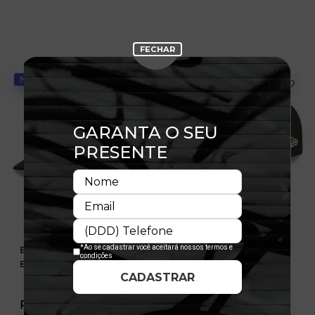
NOVIDADE
NOVIDADE
Boné 9FIFTY Pré-Curved
Boné 9FIFTY Pré-Curved
Buffalo Braves Suede
Utah Jazz Suede
R$ 349,99
R$ 349,99