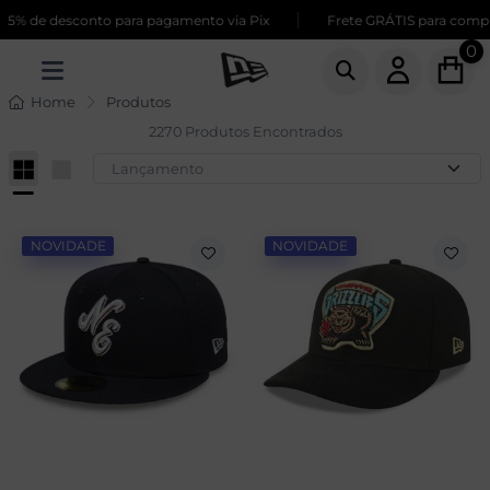
|
 desconto para pagamento via Pix
Frete GRÁTIS para compras aci
0
Home
Produtos
2270 Produtos Encontrados
NOVIDADE
NOVIDADE