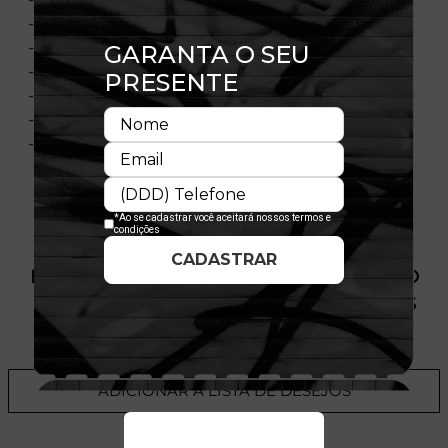
- Aba curva
- Copa estruturada
- Flag bordada no lado esquerdo
- Importado
- Licença Oficial
- Composição:100% Algodão
PRODUTO SEM ESTOQUE DÍSPONÍVEL NO
SITE, CONSULTE A DISPONIBILIDADE NAS
LOJAS
ADICIONAR A LISTA DE DESEJOS