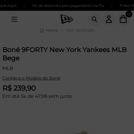
|
|
e Aqui!
5% de desconto para pagamento via Pix
Frete GRÁ
0
Home
REF: 60691285
Boné 9FORTY New York Yankees MLB
Bege
MLB
Conheça o Modelo do Boné
R$ 239,90
Em até 5x de 47,98 sem juros