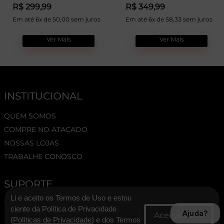
R$ 299,99
R$ 349,99
Em até 6x de 50,00 sem juros
Em até 6x de 58,33 sem juros
Ver Mais
Ver Mais
INSTITUCIONAL
QUEM SOMOS
COMPRE NO ATACADO
NOSSAS LOJAS
TRABALHE CONOSCO
SUPORTE
Li e aceito os Termos de Uso e estou
TERMOS E CONDIÇÕES
ciente da Política de Privacidade
Ajuda?
POLÍTICA DE PRIVACIDADE
(
Políticas de Privacidade
) e dos Termos