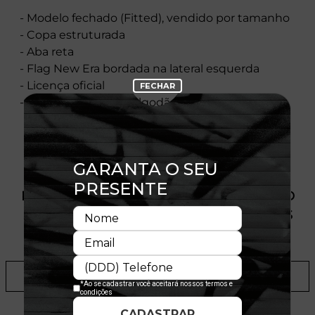
- Modelo fechado (Fitted), vendido por tamanho
- Copa estruturada
- Aba reta
- Flag New Era bordada na lateral esquerda
- Licença oficial
- Composição:100% Algodão
PRODUTO SEM ESTOQUE DÍSPONÍVEL NO
SITE, CONSULTE A DISPONIBILIDADE NAS
LOJAS
ADICIONAR A LISTA DE DESEJOS