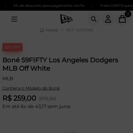
|
|
5% de desconto para pagamento via Pix
Frete GRÁTIS para c
0
Home
REF: 14737589
32% OFF
Boné 59FIFTY Los Angeles Dodgers
MLB Off White
MLB
Conheça o Modelo do Boné
R$ 259,00
379,90
Em até 6x de 43,17 sem juros