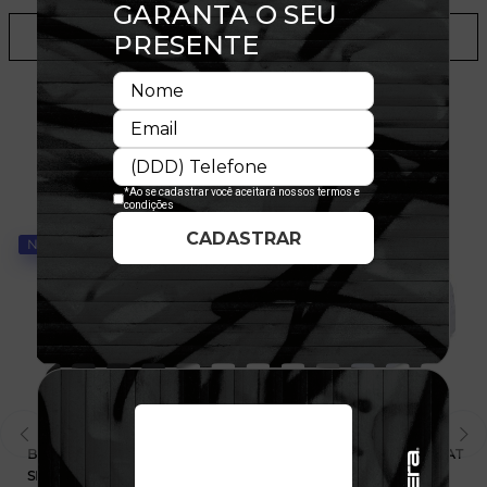
ADICIONAR A LISTA DE DESEJOS
TALVEZ VOCÊ GOSTE
NOVIDADE
Boné NFL 9FORTY A-FRAME
970SS SPORT 28240 NEEPAT
SNAPBACK Las Vegas Raiders
WHIOTC