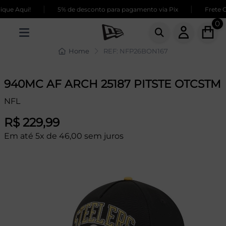
|
|
que Aqui!
5% de desconto para pagamento via Pix
Frete G
0
Home
REF: NFP26BON167
940MC AF ARCH 25187 PITSTE OTCSTM
NFL
R$ 229,99
Em até 5x de 46,00 sem juros