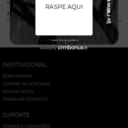
Preto
R$ 299,99
R$ 279,99
Em até 6x de 50,00 sem juros
Em até 6x de 46,66 sem juros
Ver Mais
Ver Mais
INSTITUCIONAL
QUEM SOMOS
COMPRE NO ATACADO
NOSSAS LOJAS
TRABALHE CONOSCO
SUPORTE
TERMOS E CONDIÇÕES